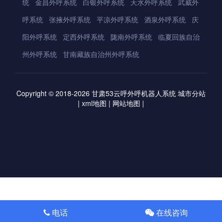
统
金昌外呼系统
白银外呼系统
天水外呼系统
武威外
呼系统
张掖外呼系统
平凉外呼系统
酒泉外呼系统
庆
阳外呼系统
定西外呼系统
陇南外呼系统
临夏回族自治
州外呼系统
甘南藏族自治州外呼系统
Copyright © 2018-2026
甘肃53云呼外呼机器人系统
城市分站
|
xml地图
|
网站地图
|
电话
在线咨询
电话咨询
电话咨询
免费测试
0元代办