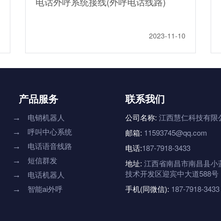
电话外呼系统接线(外呼电话线路)
2023-11-10
产品服务
联系我们
电销机器人
公司名称:
江西慧仁科技有限
→
呼叫中心系统
→
邮箱:
11593745@qq.com
电话语音线路
→
电话:
187-7918-3433
短信群发
→
地址:
江西省南昌市南昌县小
技术开发区迎宾中大道588号
电话机器人
→
智能ai外呼
手机(同微信):
187-7918-3433
→