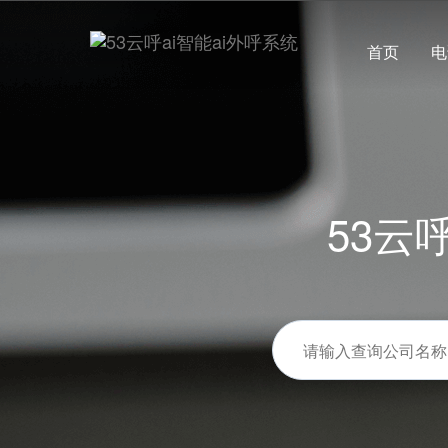
首页
电
53云