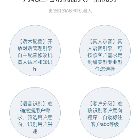
更智能的AI外呼机器人
【话术配置】开
【真人录音】真
放对话管理引擎
人语音引擎、可
自主配置修改机
按照客户需求定
器人话术和知识
制甜美型专业型
库
任您选择
【语音识别】准
【客户分级】准
确挖掘用户需
确识别客户意向
求、筛选用户意
程序，自动标注
向、识别用户兴
客户abc等级
趣